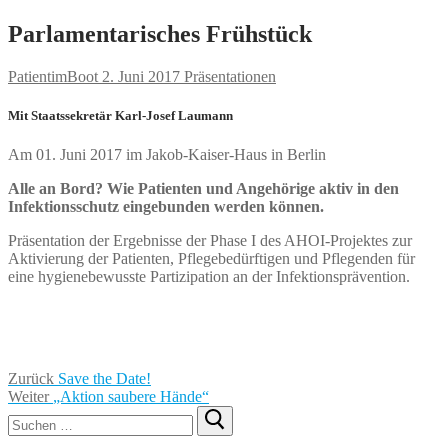
Parlamentarisches Frühstück
PatientimBoot
2. Juni 2017
Präsentationen
Mit Staatssekretär Karl-Josef Laumann
Am 01. Juni 2017 im Jakob-Kaiser-Haus in Berlin
Alle an Bord? Wie Patienten und Angehörige aktiv in den
Infektionsschutz eingebunden werden können.
Präsentation der Ergebnisse der Phase I des AHOI-Projektes zur
Aktivierung der Patienten, Pflegebedürftigen und Pflegenden für
eine hygienebewusste Partizipation an der Infektionsprävention.
Beitragsnavigation
Vorheriger
Zurück
Save the Date!
Nächster
Beitrag:
Weiter
„Aktion saubere Hände“
Suchen
Beitrag:
nach: