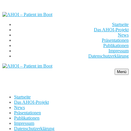
Zum
Menü
Schließen
Inhalt
springen
Startseite
Das AHOI-Projekt
News
Präsentationen
Publikationen
Impressum
Datenschutzerklärung
Menü
Startseite
Das AHOI-Projekt
News
Präsentationen
Publikationen
Impressum
Datenschutzerklärung